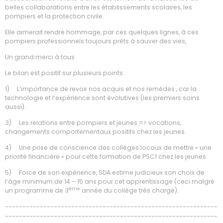
belles collaborations entre les établissements scolaires, les
pompiers et la protection civile.
Elle aimerait rendre hommage, par ces quelques lignes, à ces
pompiers professionnels toujours prêts à sauver des vies,
Un grand merci à tous
Le bilan est positif sur plusieurs points :
1) L’importance de revoir nos acquis et nos remèdes , car la
technologie et l’expérience sont évolutives (les premiers soins
aussi).
3) Les relations entre pompiers et jeunes => vocations,
changements comportementaux positifs chez les jeunes.
4) Une prise de conscience des collèges locaux de mettre « une
priorité financière » pour cette formation de PSC1 chez les jeunes.
5) Force de son expérience, SDA estime judicieux son choix de
l’âge minimum de 14 – 15 ans pour cet apprentissage (ceci malgré
ème
un programme de 3
année du collège très chargé).
-------------------------------------------------------------
-------------------------------------------------------------