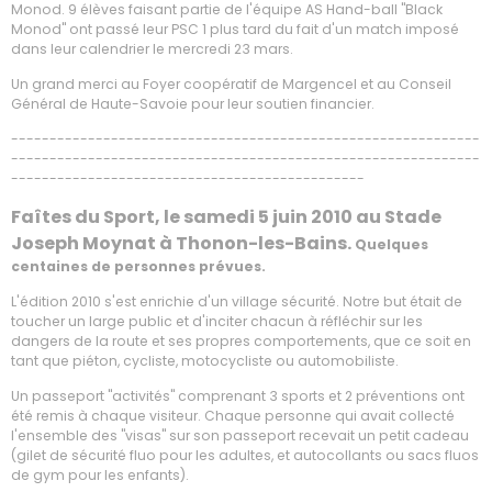
Monod. 9 élèves faisant partie de l'équipe AS Hand-ball "Black
Monod" ont passé leur PSC 1 plus tard du fait d'un match imposé
dans leur calendrier le mercredi 23 mars.
Un grand merci au Foyer coopératif de Margencel et au Conseil
Général de Haute-Savoie pour leur soutien financier.
-------------------------------------------------------------
-------------------------------------------------------------
----------------------------------------------
Faîtes du Sport, le samedi 5 juin 2010 au Stade
Joseph Moynat à Thonon-les-Bains.
Quelques
centaines de personnes prévues.
L'édition 2010 s'est enrichie d'un village sécurité. Notre but était de
toucher un large public et d'inciter chacun à réfléchir sur les
dangers de la route et ses propres comportements, que ce soit en
tant que piéton, cycliste, motocycliste ou automobiliste.
Un passeport "activités" comprenant 3 sports et 2 préventions ont
été remis à chaque visiteur. Chaque personne qui avait collecté
l'ensemble des "visas" sur son passeport recevait un petit cadeau
(gilet de sécurité fluo pour les adultes, et autocollants ou sacs fluos
de gym pour les enfants).