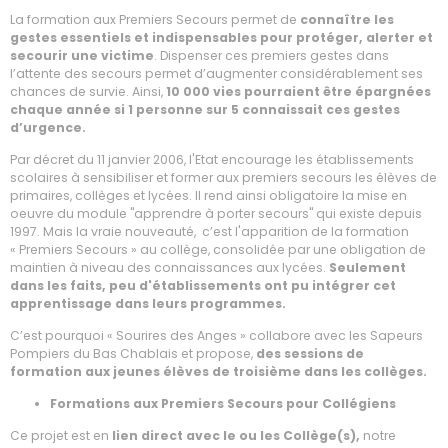
La formation aux Premiers Secours permet de
connaître les
gestes essentiels et indispensables pour protéger, alerter et
secourir une victime
. Dispenser ces premiers gestes dans
l’attente des secours permet d’augmenter considérablement ses
chances de survie. Ainsi,
10 000 vies pourraient être épargnées
chaque année si 1 personne sur 5 connaissait ces gestes
d’urgence.
Par décret du 11 janvier 2006, l'Etat encourage les établissements
scolaires à sensibiliser et former aux premiers secours les élèves de
primaires, collèges et lycées. Il rend ainsi obligatoire la mise en
oeuvre du module "apprendre à porter secours" qui existe depuis
1997. Mais la vraie nouveauté, c’est l'apparition de la formation
« Premiers Secours » au collège, consolidée par une obligation de
maintien à niveau des connaissances aux lycées.
Seulement
dans les faits, peu d'établissements ont pu intégrer cet
apprentissage dans leurs programmes.
C’est pourquoi « Sourires des Anges » collabore avec les Sapeurs
Pompiers du Bas Chablais et propose,
des sessions de
formation aux jeunes élèves de troisième dans les collèges.
Formations aux Premiers Secours pour Collégiens
Ce projet est en
lien direct avec le ou les Collège(s),
notre