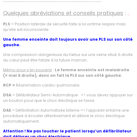
----------------------------------------------
Quelques abréviations et conseils pratiques
:
…
PLS
= Position latérale de sécurité faite si la victime respire mais
qu’elle est inconsciente.
Une femme enceinte doit toujours avoir une PLS sur son côté
gauche.
Une compression dangereuse du fœtus sur une veine situé à droite
du cœur peut être fatale à la future maman.
Mémo pour s’en souvenir
:
La femme enceinte est maladroite
(= mal à droite), donc on fait la PLS sur son côté gauche.
RCP =
Réanimation cardio-pulmonaire
DSA
= Défibrillateur Semi-Automatique => vous devez appuyer sur
un bouton pour que le choc électrique se fasse.
DAE
= Défibrillation Automatisée Externe => l’appareil entame une
procédure à écouter attentivement et délivre le choc électrique
automatiquement.
Attention ! Ne pas toucher le patient lorsqu’un défibrillateur
doit délivrer un choc électrique.