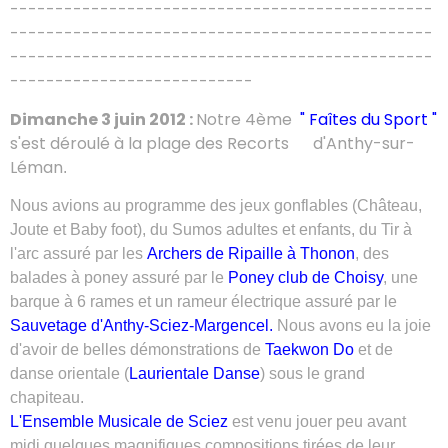
-----------------------------------------------
-----------------------------------------------
-----------------------------------------------
---------------------------
Dimanche 3 juin 2012 :
Notre 4ème
" Faîtes du Sport "
s'est déroulé à la plage des Recorts d'Anthy-sur-
Léman
.
Nous avions au programme des jeux gonflables (Château,
Joute et Baby foot), du
Sumos adultes et enfants,
du Tir à
l'arc assuré par les
Archers de Ripaille à Thonon
, des
balades à poney assuré par le
Poney club de Choisy
, une
barque à 6 rames et un rameur électrique assuré par le
Sauvetage d'Anthy-Sciez-Margencel.
Nous avons eu la joie
d'avoir de belles démonstrations de
Taekwon Do
et de
danse orientale (
Laurientale Danse
) sous le grand
chapiteau.
L'Ensemble Musicale de Sciez
est venu jouer peu avant
midi quelques magnifiques compositions tirées de leur