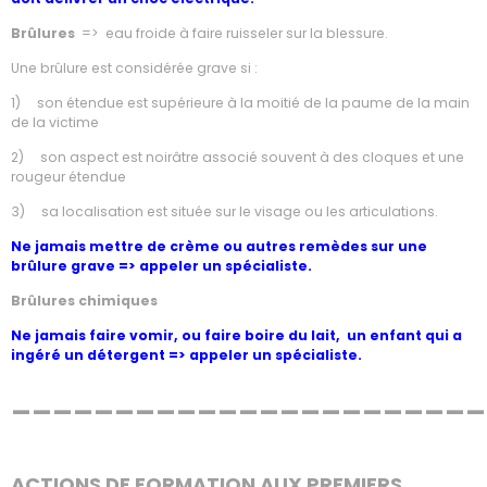
Brûlures
=> eau froide à faire ruisseler sur la blessure.
Une brûlure est considérée grave si :
1) son étendue est supérieure à la moitié de la paume de la main
de la victime
2) son aspect est noirâtre associé souvent à des cloques et une
rougeur étendue
3) sa localisation est située sur le visage ou les articulations.
Ne jamais mettre de crème ou autres remèdes sur une
brûlure grave => appeler un spécialiste.
Brûlures chimiques
Ne jamais faire vomir, ou faire boire du lait, un enfant qui a
ingéré un détergent => appeler un spécialiste.
_______________________
ACTIONS DE FORMATION AUX PREMIERS