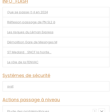
INFO_FLASH
Que se passe-t-il en 2024
Réflexion passage de PN SL2 à
Les risques du Léman Express
Démolition Gare de Mesinges M
ST Medard _SNCF la honte...
Le rôle de la FENVAC
Systémes de sécurité
syst
Actions passage à niveau
Etude des problématiques
1