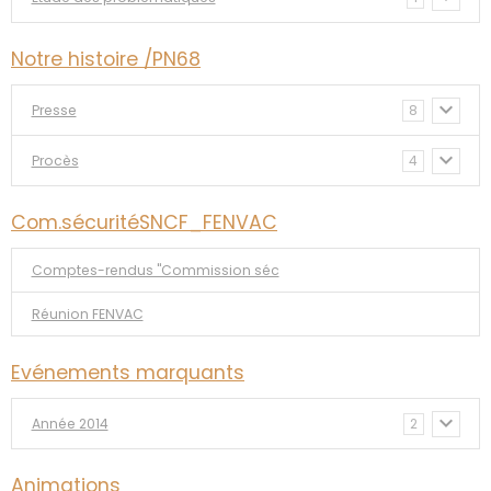
Notre histoire /PN68
Presse
8
Procès
4
Com.sécuritéSNCF_FENVAC
Comptes-rendus "Commission séc
Réunion FENVAC
Evénements marquants
Année 2014
2
Animations