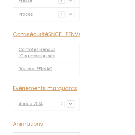
Presse
8
Procès
4
Com.sécuritéSNCF_FENVAC
Comptes-rendus
"Commission séc
Réunion FENVAC
Evénements marquants
Année 2014
2
Animations