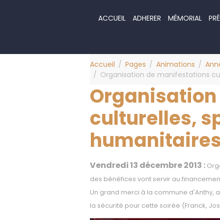
ACCUEIL
ADHERER
MÉMORIAL
PRÉ
Accueil
Pages
Animations
Ann
Organisation de manifestations cul
Organisation
culturelles, s
humanitaire
Vendredi 13 décembre 2013 :
Orga
des bénéfices vont servir au financemen
Un grand merci à la commune d'Anthy, a
la sécurité pour cette soirée (Franck, Jos