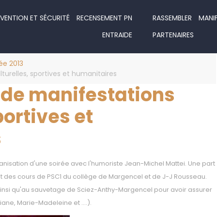
VENTION ET SÉCURITÉ
RECENSEMENT PN
RASSEMBLER
MANI
ENTRAIDE
PARTENAIRES
ée 2013
turelles, sportives et humanitaires
 de manifestations
portives et
s
nisation d'une soirée avec l'humoriste Jean-Michel Mattei. Une part
t des cours de PSC1 du collège de Margencel et de J-J Rousseau.
insi qu'au sauvetage de Sciez-Anthy-Margencel pour avoir assurer
iane, Marie-Madeleine et ....).