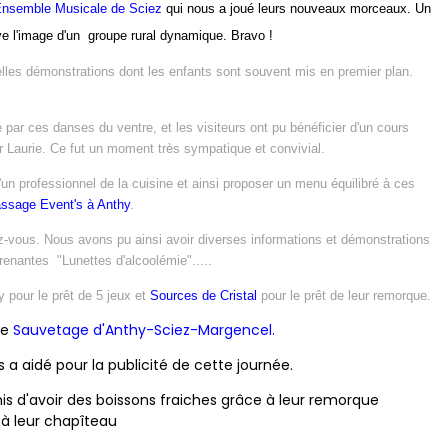
Ensemble Musicale de Sciez
qui nous a joué leurs nouveaux morceaux. Un
ye l'image d'un groupe rural dynamique. Bravo !
elles démonstrations dont les enfants sont souvent mis en premier plan.
 par ces danses du ventre, et les visiteurs ont pu bénéficier d'un cours
r Laurie
. Ce fut un moment très sympatique et convivial.
un professionnel de la cuisine et ainsi proposer un menu équilibré à ces
ssage Event's
à Anthy
.
z-vous. Nous avons pu ainsi avoir diverses informations et démonstrations
prenantes "Lunettes d'alcoolémie".....
y pour le prêt de 5 jeux et
Sources de Cristal
pour le prêt de leur remorque.
le
Sauvetage d'Anthy-Sciez-Margencel.
 a aidé pour la publicité de cette journée.
is d'avoir des boissons fraiches grâce à leur remorque
 à leur chapîteau