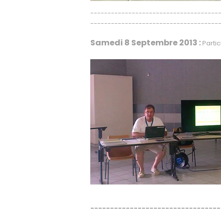
-------------------------------------
-------------------------------------
Samedi 8 Septembre 2013
:
Parti
---------------------------------