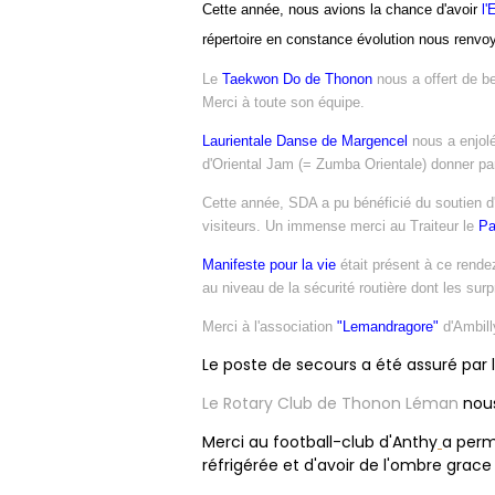
Cette année, nous avions la chance d'avoir
l'
répertoire en constance évolution nous renvo
Le
Taekwon Do de Thonon
nous a offert de b
Merci à toute son équipe.
Laurientale Danse de Margencel
nous a enjolé
d'Oriental Jam
(= Zumba Orientale) donner pa
Cette année, SDA a pu bénéficié du soutien d'
visiteurs. Un immense merci au Traiteur le
Pa
Manifeste pour la vie
était présent à ce rende
au niveau de la sécurité routière dont les sur
Merci à l'association
"Lemandragore"
d'Ambill
Le poste de secours a été assuré par 
Le Rotary Club de Thonon Léman
nous
Merci au football-club d'Anthy
a perm
réfrigérée et d'avoir de l'ombre grace