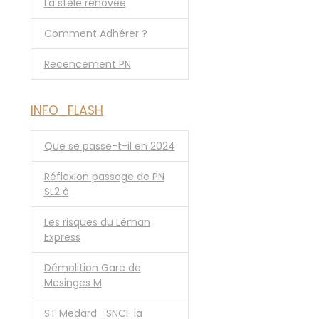
La stèle rénovée
Comment Adhérer ?
Recencement PN
INFO_FLASH
Que se passe-t-il en 2024
Réflexion passage de PN
SL2 à
Les risques du Léman
Express
Démolition Gare de
Mesinges M
ST Medard _SNCF la