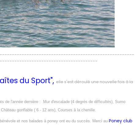
-------------------------------------------------------
----------------------------------------
Faîtes du Sport",
elle s'est déroulé une nouvelle fois à la
ts de l'année dernière : Mur d'escalade (4 degrés de difficultés), Sumo
 Château gonflable ( 6 - 12 ans), Courses à la chenille.
Poney club
nel bénévole et nos balades à poney ont eu du succès. Merci au