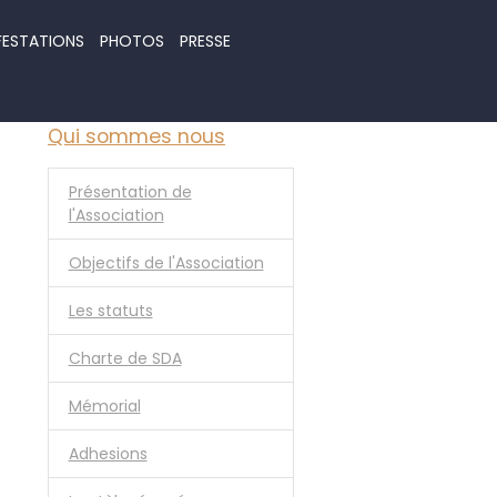
FESTATIONS
PHOTOS
PRESSE
Qui sommes nous
Présentation de
l'Association
Objectifs de l'Association
Les statuts
Charte de SDA
Mémorial
Adhesions