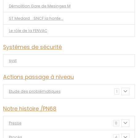
Démolition Gare de Mesinges M
ST Medard _SNCF la honte...
Le rôle de la FENVAC
Systémes de sécurité
syst
Actions passage à niveau
Etude des problématiques
1
Notre histoire /PN68
Presse
8
Procès
4