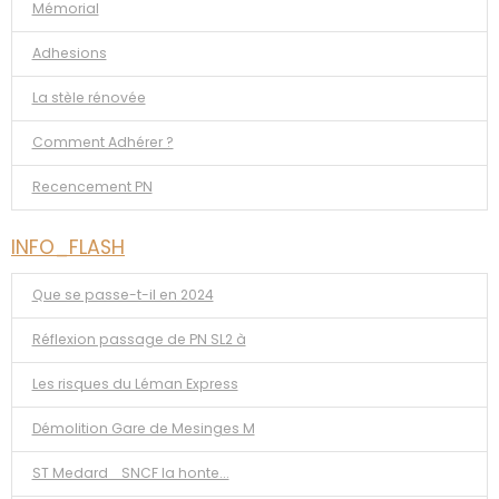
Mémorial
Adhesions
La stèle rénovée
Comment Adhérer ?
Recencement PN
INFO_FLASH
Que se passe-t-il en 2024
Réflexion passage de PN SL2 à
Les risques du Léman Express
Démolition Gare de Mesinges M
ST Medard _SNCF la honte...