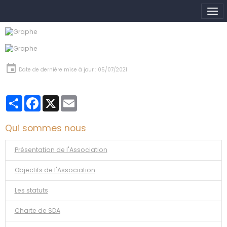
Date de dernière mise à jour : 05/07/2021
Partager
Facebook
X
Email
Qui sommes nous
Présentation de l'Association
Objectifs de l'Association
Les statuts
Charte de SDA