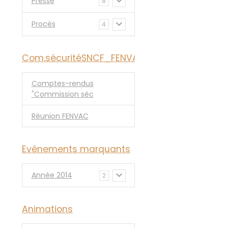
Presse
8
Procès
4
Com.sécuritéSNCF_FENVAC
Comptes-rendus
"Commission séc
Réunion FENVAC
Evénements marquants
Année 2014
2
Animations