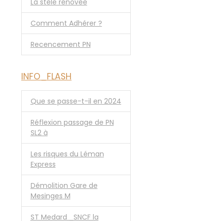
La stèle rénovée
Comment Adhérer ?
Recencement PN
INFO_FLASH
Que se passe-t-il en 2024
Réflexion passage de PN
SL2 à
Les risques du Léman
Express
Démolition Gare de
Mesinges M
ST Medard _SNCF la