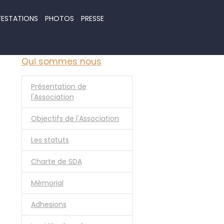
FESTATIONS
PHOTOS
PRESSE
Qui sommes nous
Présentation de
l'Association
Objectifs de l'Association
Les statuts
Charte de SDA
Mémorial
Adhesions