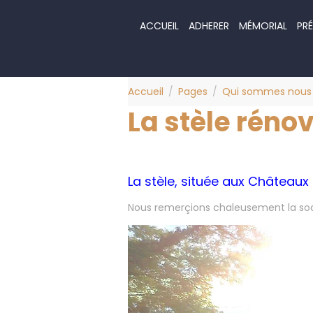
ACCUEIL
ADHERER
MÉMORIAL
PRÉ
Accueil
Pages
Qui sommes nous
La stèle réno
La stèle, située aux Châteaux 
Nous remerçions chaleusement la soci