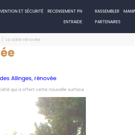
VENTION ET SÉCURITÉ
RECENSEMENT PN
RASSEMBLER
MANI
ENTRAIDE
PARTENAIRES
La stèle rénovée
vée
des Allinges,
rénovée
été qui a offert cette nouvelle surface