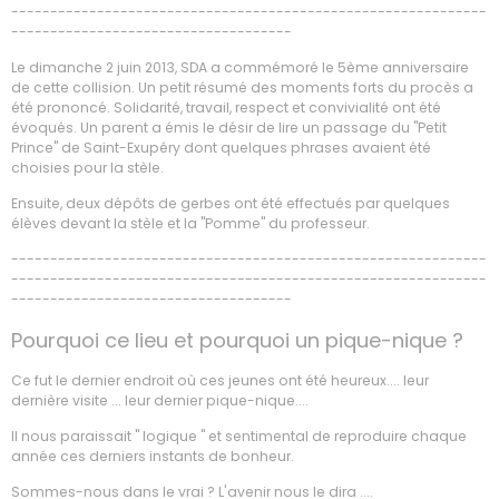
-------------------------------------------------------------
------------------------------------
Le dimanche 2 juin 2013, SDA a commémoré le 5ème anniversaire
de cette collision. Un petit résumé des moments forts du procès a
été prononcé. Solidarité, travail, respect et convivialité ont été
évoqués. Un parent a émis le désir de lire un passage du "Petit
Prince" de Saint-Exupéry dont quelques phrases avaient été
choisies pour la stèle.
Ensuite, deux dépôts de gerbes ont été effectués par quelques
élèves devant la stèle et la "Pomme" du professeur.
-------------------------------------------------------------
-------------------------------------------------------------
------------------------------------
Pourquoi ce lieu et pourquoi un pique-nique ?
Ce fut le dernier endroit où ces jeunes ont été heureux.... leur
dernière visite ... leur dernier pique-nique....
Il nous paraissait " logique " et sentimental de reproduire chaque
année ces derniers instants de bonheur.
Sommes-nous dans le vrai ? L'avenir nous le dira ....