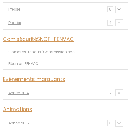
Presse
8
Procès
4
Com.sécuritéSNCF_FENVAC
Comptes-rendus "Commission séc
Réunion FENVAC
Evénements marquants
Année 2014
2
Animations
Année 2015
3