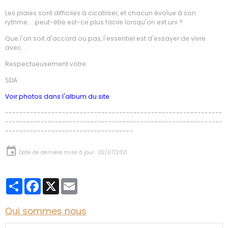
Les plaies sont difficiles à cicatriser, et chacun évolue à son
rythme.... peut-être est-ce plus facile lorsqu'on est uni ?
Que l'on soit d'accord ou pas, l'essentiel est d'essayer de vivre
avec....
Respectueusement vôtre.
SDA
Voir photos dans l'album du site
-------------------------------------------------------------
-------------------------------------------------------------
------------------------------------
Date de dernière mise à jour : 02/07/2021
Partager
Facebook
X
Email
Qui sommes nous