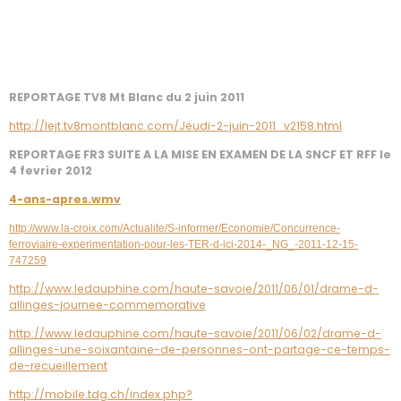
REPORTAGE TV8 Mt Blanc du 2 juin 2011
http://lejt.tv8montblanc.com/Jeudi-2-juin-2011_v2158.html
REPORTAGE FR3 SUITE A LA MISE EN EXAMEN DE LA SNCF ET RFF le
4 fevrier 2012
4-ans-apres.wmv
http://www.la-croix.com/Actualite/S-informer/Economie/Concurrence-
ferroviaire-experimentation-pour-les-TER-d-ici-2014-_NG_-2011-12-15-
747259
http://www.ledauphine.com/haute-savoie/2011/06/01/drame-d-
allinges-journee-commemorative
http://www.ledauphine.com/haute-savoie/2011/06/02/drame-d-
allinges-une-soixantaine-de-personnes-ont-partage-ce-temps-
de-recueillement
http://mobile.tdg.ch/index.php?