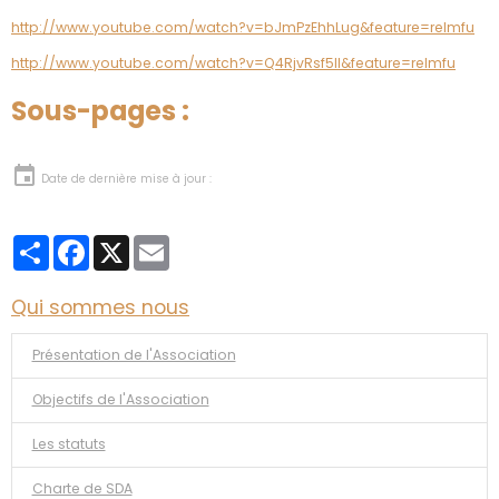
http://www.youtube.com/watch?v=bJmPzEhhLug&feature=relmfu
http://www.youtube.com/watch?v=Q4RjvRsf5lI&feature=relmfu
Sous-pages :
Date de dernière mise à jour :
Partager
Facebook
X
Email
Qui sommes nous
Présentation de l'Association
Objectifs de l'Association
Les statuts
Charte de SDA