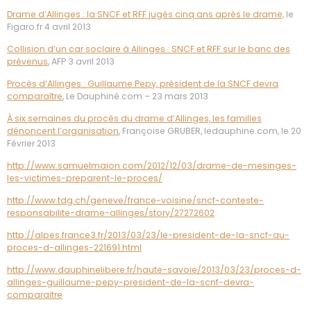
Drame d’Allinges : la SNCF et RFF jugés cinq ans après le drame,
le
Figaro.fr 4 avril 2013
Collision d’un car soclaire à Allinges : SNCF et RFF sur le banc des
prévenus
, AFP 3 avril 2013
Procès d’Allinges : Guillaume Pepy, président de la SNCF devra
comparaître
, Le Dauphiné.com – 23 mars 2013
À six semaines du procès du drame d’Allinges, les familles
dénoncent l’organisation
, Françoise GRUBER, ledauphine.com, le 20
Février 2013
http://www.samuelmaion.com/2012/12/03/drame-de-mesinges-
les-victimes-preparent-le-proces/
http://www.tdg.ch/geneve/france-voisine/sncf-conteste-
responsabilite-drame-allinges/story/27272602
http://alpes.france3.fr/2013/03/23/le-president-de-la-sncf-au-
proces-d-allinges-221691.html
http://www.dauphinelibere.fr/haute-savoie/2013/03/23/proces-d-
allinges-guillaume-pepy-president-de-la-scnf-devra-
comparaitre