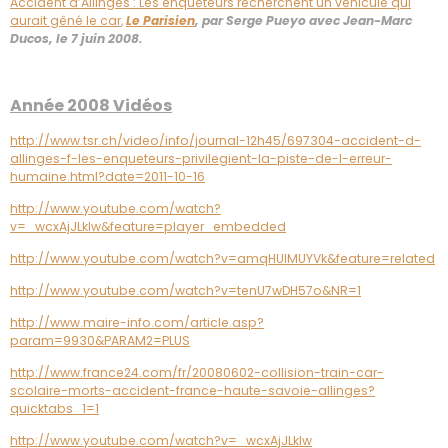
Accident d’Allinges : Les enquêteurs recherchent un véhicule qui
aurait gêné le car
,
Le Parisien
, par Serge Pueyo avec Jean-Marc
Ducos, le 7 juin 2008.
Année 2008 Vidéos
http://www.tsr.ch/video/info/journal-12h45/697304-accident-d-
allinges-f-les-enqueteurs-privilegient-la-piste-de-l-erreur-
humaine.html?date=2011-10-16
http://www.youtube.com/watch?
v=_wcxAjJLklw&feature=player_embedded
http://www.youtube.com/watch?v=amqHUIMUYVk&feature=related
http://www.youtube.com/watch?v=tenU7wDH57o&NR=1
http://www.maire-info.com/article.asp?
param=9930&PARAM2=PLUS
http://www.france24.com/fr/20080602-collision-train-car-
scolaire-morts-accident-france-haute-savoie-allinges?
quicktabs_1=1
http://www.youtube.com/watch?v=_wcxAjJLklw