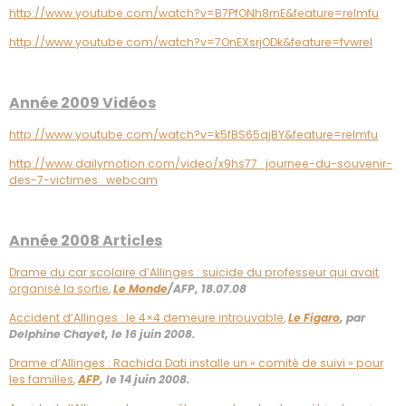
http://www.youtube.com/watch?v=B7PfONh8rnE&feature=relmfu
http://www.youtube.com/watch?v=7OnEXsrjODk&feature=fvwrel
Année 2009 Vidéos
http://www.youtube.com/watch?v=k5fBS65qjBY&feature=relmfu
http://www.dailymotion.com/video/x9hs77_journee-du-souvenir-
des-7-victimes_webcam
Année 2008 Articles
Drame du car scolaire d’Allinges : suicide du professeur qui avait
organisé la sortie
,
Le Monde
/AFP, 18.07.08
Accident d’Allinges : le 4×4 demeure introuvable
,
Le Figaro
, par
Delphine Chayet, le 16 juin
2008.
Drame d’Allinges : Rachida Dati installe un « comité de suivi » pour
les familles
,
AFP
, le 14 juin 2008.