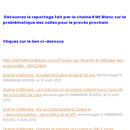
Découvrez le reportage fait par la chaine 8 Mt Blanc sur la
problématique des salles pour le procés prochain
Cliquez sur le lien ci-dessous
http://lejt.tv8montblanc.com/Proces-du-drame-d-Allinges-les-
preparatifs_v6142.html
Drame d’Allinges : le jugement sera rendu le 26 juin
, lemessager.fr,
EMMANUEL ROUXEL, le 12 avril 2013
Drame d’Allinges : ce n’est pas un accident collectif pour l’avocat
de la société de cars
, lemessager.fr, EMMANUEL ROUXEL, le 12 avril
2013
Drame d’Allinges : les avocats plaident contre la
« désorganisation » de la SNCF et de RFF
, lemessager.fr, EMMANUEL
ROUXEL, 11 Avril 2013
Drame d’Allinges : parents et enfants accusent la SNCF, mais