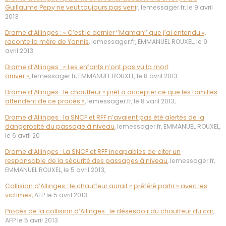
Guillaume Pepy ne veut toujours pas veni
r, lemessager.fr, le 9 avril
2013
Drame d’Allinges : « C’est le dernier ‘’Maman’’ que j’ai entendu »,
raconte la mère de Yannis
, lemessager.fr, EMMANUEL ROUXEL, le 9
avril 2013
Drame d’Allinges : « Les enfants n’ont pas vu la mort
arriver »
, lemessager.fr, EMMANUEL ROUXEL, le 8 avril 2013
Drame d’Allinges : le chauffeur « prêt à accepter ce que les familles
attendent de ce procès »
, lemessager.fr, le 8 varil 2013,
Drame d’Allinges : la SNCF et RFF n’avaient pas été alertés de la
dangerosité du passage à niveau
, lemessager.fr, EMMANUEL ROUXEL,
le 6 avril 20
Drame d’Allinges : La SNCF et RFF incapables de citer un
responsable de la sécurité des passages à niveau
, lemessager.fr,
EMMANUEL ROUXEL, le 5 avril 2013,
Collision d’Allinges : le chauffeur aurait « préféré partir » avec les
victimes,
AFP le 5 avril 2013
Procès de la collision d’Allinges : le désespoir du chauffeur du car
,
AFP le 5 avril 2013