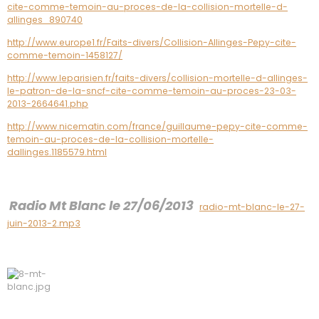
cite-comme-temoin-au-proces-de-la-collision-mortelle-d-
allinges_890740
http://www.europe1.fr/Faits-divers/Collision-Allinges-Pepy-cite-
comme-temoin-1458127/
http://www.leparisien.fr/faits-divers/collision-mortelle-d-allinges-
le-patron-de-la-sncf-cite-comme-temoin-au-proces-23-03-
2013-2664641.php
http://www.nicematin.com/france/guillaume-pepy-cite-comme-
temoin-au-proces-de-la-collision-mortelle-
dallinges.1185579.html
Radio Mt Blanc le 27/06/2013
radio-mt-blanc-le-27-
juin-2013-2.mp3