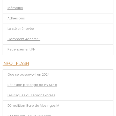
Mémorial
Adhesions
La stèle rénovée
Comment Adhérer ?
Recencement PN
INFO_FLASH
Que se passe-t-il en 2024
Réflexion passage de PN SL2 à
Les risques du Léman Express
Démolition Gare de Mesinges M
ST Medard _SNCF la honte...