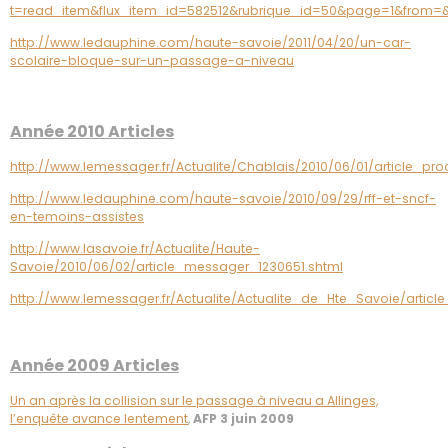
t=read_item&flux_item_id=582512&rubrique_id=50&page=1&from=&
http://www.ledauphine.com/haute-savoie/2011/04/20/un-car-
scolaire-bloque-sur-un-passage-a-niveau
Année 2010 Articles
http://www.lemessager.fr/Actualite/Chablais/2010/06/01/article_
http://www.ledauphine.com/haute-savoie/2010/09/29/rff-et-sncf-
en-temoins-assistes
http://www.lasavoie.fr/Actualite/Haute-
Savoie/2010/06/02/article_messager_1230651.shtml
http://www.lemessager.fr/Actualite/Actualite_de_Hte_Savoie/article
Année 2009 Articles
Un an après la collision sur le passage à niveau a Allinges,
l’enquête avance lentement
,
AFP 3 juin 2009