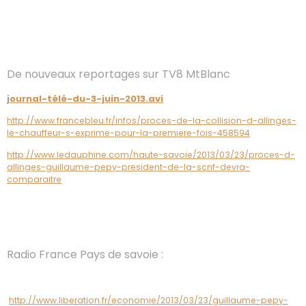
De nouveaux reportages sur TV8 MtBlanc
j
ournal-télé-du-3-juin-2013.avi
http://www.francebleu.fr/infos/proces-de-la-collision-d-allinges-
le-chauffeur-s-exprime-pour-la-premiere-fois-458594
http://www.ledauphine.com/haute-savoie/2013/03/23/proces-d-
allinges-guillaume-pepy-president-de-la-scnf-devra-
comparaitre
Radio France Pays de savoie :
http://www.liberation.fr/economie/2013/03/23/guillaume-pepy-