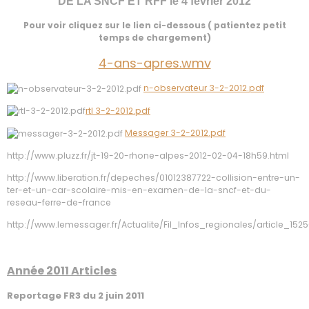
DE LA SNCF ET RFF le 4 fevrier 2012
Pour voir cliquez sur le lien ci-dessous ( patientez petit
temps de chargement)
4-ans-apres.wmv
n-observateur 3-2-2012.pdf
rtl 3-2-2012.pdf
Messager 3-2-2012.pdf
http://www.pluzz.fr/jt-19-20-rhone-alpes-2012-02-04-18h59.html
http://www.liberation.fr/depeches/01012387722-collision-entre-un-
ter-et-un-car-scolaire-mis-en-examen-de-la-sncf-et-du-
reseau-ferre-de-france
http://www.lemessager.fr/Actualite/Fil_Infos_regionales/article_152
Année 2011 Articles
Reportage FR3 du 2 juin 2011