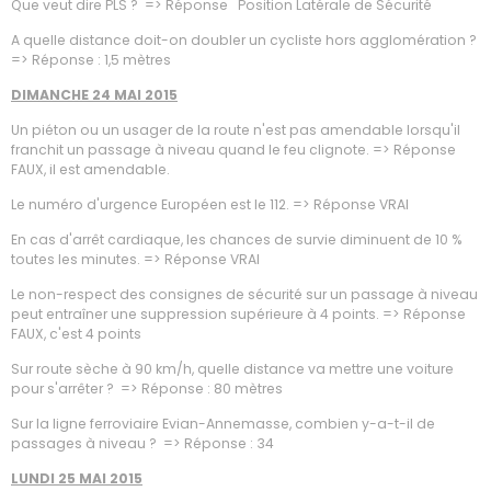
Que veut dire PLS ? => Réponse Position Latérale de Sécurité
A quelle distance doit-on doubler un cycliste hors agglomération ?
=> Réponse : 1,5 mètres
DIMANCHE 24 MAI 2015
Un piéton ou un usager de la route n'est pas amendable lorsqu'il
franchit un passage à niveau quand le feu clignote. => Réponse
FAUX, il est amendable.
Le numéro d'urgence Européen est le 112. => Réponse VRAI
En cas d'arrêt cardiaque, les chances de survie diminuent de 10 %
toutes les minutes. => Réponse VRAI
Le non-respect des consignes de sécurité sur un passage à niveau
peut entraîner une suppression supérieure à 4 points. => Réponse
FAUX, c'est 4 points
Sur route sèche à 90 km/h, quelle distance va mettre une voiture
pour s'arrêter ? => Réponse : 80 mètres
Sur la ligne ferroviaire Evian-Annemasse, combien y-a-t-il de
passages à niveau ? => Réponse : 34
LUNDI 25 MAI 2015