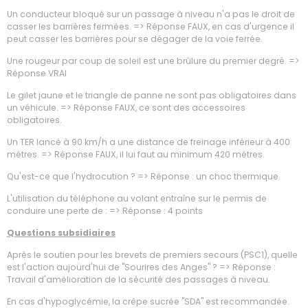
Un conducteur bloqué sur un passage à niveau n'a pas le droit de
casser les barrières fermées. => Réponse FAUX, en cas d'urgence il
peut casser les barrières pour se dégager de la voie ferrée.
Une rougeur par coup de soleil est une brûlure du premier degré. =>
Réponse VRAI
Le gilet jaune et le triangle de panne ne sont pas obligatoires dans
un véhicule. => Réponse FAUX, ce sont des accessoires
obligatoires.
Un TER lancé à 90 km/h a une distance de freinage inférieur à 400
mètres. => Réponse FAUX, il lui faut au minimum 420 mètres.
Qu'est-ce que l'hydrocution ? => Réponse : un choc thermique.
L'utilisation du téléphone au volant entraîne sur le permis de
conduire une perte de : => Réponse : 4 points
Questions subsidiaires
Après le soutien pour les brevets de premiers secours (PSC1), quelle
est l'action aujourd'hui de "Sourires des Anges" ? => Réponse :
Travail d'amélioration de la sécurité des passages à niveau.
En cas d'hypoglycémie, la crêpe sucrée "SDA" est recommandée.