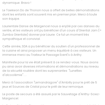
dynamique. Bravo !
Le Taekwon Do de Thonon nous a offert de belles démonstrations
dont les enfants sont souvent mis en premier plan. Merci à toute
son équipe.
Laurientale Danse de Margencel nous a enjôlé par ces danses du
ventre, et les visiteurs ont pu bénéficier d'un cours d'Oriental Jam (=
Zumba Orientale) donner par Laurie. Ce fut un moment très
sympathique et convivial.
Cette année, SDA a pu bénéficier du soutien d'un professionnel de
la cuisine et ainsi proposer un menu équilibré à ces visiteurs. Un
immense merci au Traiteur le Passage Event's à Anthy.
Manifeste pour la vie était présent à ce rendez-vous. Nous avons
pu ainsi avoir diverses informations et démonstrations au niveau
de la sécurité routière dont les surprenantes "Lunettes
d'alcoolémie".....
Merci à l'association "Lemandragore" d'Ambilly pour le prêt de 5
jeux et Sources de Cristal pour le prêt de leur remorque.
Le poste de secours a été assuré par le Sauvetage d'Anthy-Sciez-
Margencel.