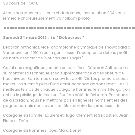
30 cours de PSC 1.
A tous nos joueurs, visiteurs et donateurs, l'association SDA vous
remercie chaleureusement. Voir album photo.
================================================
Samedi 24 mars 2012 :
La " Débocross "
Déborah Anthonioz, vice-championne olympique de snowboard à
Vancouver en 2010, a eu la gentillesse d'accepter ce défi au profit
de notre association "Sourires des Anges".
Ce fut une magnifique journée ensoleillée et Déborah Anthonioz a
su montrer sa technique et sa suprématie face à des skieurs de
haut niveau. Son temps en snow fut de 45 "25. Les premiers skieurs
masculins furent à plus d'une demi-seconde de son temps. Les 3
meilleurs temps de chaque catégorie homme, femme, fille, garçon
ont eu le privilège de faire un "run" au côté de Déborah. Par soucis
de discrétion, nous ne mettrons pas en ligne les noms entiers des
gagnants, mais nous avons pu être témoin des prouesses de :
Catégorie ski Famille
: Laurent et Hugo, Clément et Sébastien, Jean-
Pierre et Théo
Catégorie ski Hommes
: Joël, Marc, Lionel