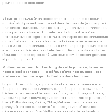
pour cette belle prestation.
Sécurité
: Le PDASR (Plan départemental d’action et de sécurité
routière) était présent avec 1 simulateur de conduite (=> composé
d'un châssis tubulaire, d'une selle, d'un guidon avec commandes,
d'une pédale de frein et d'un sélecteur. Le tout est relié à un
ordinateur avec le logiciel de simulation inspiré par les simulateurs
d'avion) et des lunettes d'alcoolémie (=> une paire représentait un
taux à 0,8 et l'autre simulait un taux à 1,5 ‰. Un petit parcours et des
exercices d'agilité bénins ont été demandés aux participants. Les
résultats sont très explicites ! ). Ces deux activités étaient gratuites
et pour tout public !
Malheureusement tout au long de cette journée, la météo
nous a joué des tours..... A défaut d'avoir eu du soleil, les
visiteurs et les participants l'ont eu dans leur cœur.
Un grand merci à tous, et plus particulièrement à Laurence et son
équipe de danseuses / Anthony et son équipe de Taekwon Do /
Frédéric et son ensemble musicale / Joël, Jean-François, Franck,
Gisèle, Eric pour le sauvetage / Bernard, Laurent, Robert pour le tir à
l'arc / Kathy, Andrée, Valérie, Chloé, Mélanie, Tamara pour les
poneys, à Philippe et ses amis "Le Passage Event's" pour ses
délicieuses pizzas, à Anim’Anthy pour les prêts de matériels, à