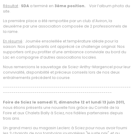
Résultat
:
SDA
a terminé en
3ème position.
Voir l’album photo du
site.
La première place a été remportée par un club d’Aviron, la
deuxième par une association composée de 2 professionnels de
la rame.
En résumé
: Journée ensoleillée et température idéale pour la
saison. Nos participants ont apprécié ce challenge original. Nos
supporters ont pu profiter d’une ambiance conviviale au bord du
Lac en compagnie d’autres associations locales.
Nous remercions le sauvetage de Sciez-Anthy-Margencel pour leur
convivialité, disponibilité et précieux conseils lors de nos deux
entraînements précédent la course.
-------------------------------------------------------------
----------------------------------------------------
Foire de Sciez le samedi 11, dimanche 12 et lundi 13 juin 2011,
nous étions présents une nouvelle fois grâce au Comité de la
Foire et aux Chalets Bally à Sciez, nos fidèles partenaires depuis
trois ans.
Un grand merci au magasin Leclerc à Sciez pour nous avoir fourni
les 3 chariots de nos tombolas journalières "le juste prix", et au