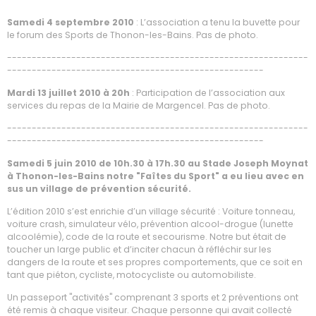
Samedi 4 septembre 2010
: L’association a tenu la buvette pour
le forum des Sports de Thonon-les-Bains. Pas de photo.
-------------------------------------------------------------
----------------------------------------------------
Mardi 13 juillet 2010 à 20h
: Participation de l’association aux
services du repas de la Mairie de Margencel. Pas de photo.
-------------------------------------------------------------
----------------------------------------------------
Samedi 5 juin 2010 de 10h.30 à 17h.30 au Stade Joseph Moynat
à Thonon-les-Bains notre "Faîtes du Sport" a eu lieu avec en
sus un village de prévention sécurité.
L’édition 2010 s’est enrichie d’un village sécurité : Voiture tonneau,
voiture crash, simulateur vélo, prévention alcool-drogue (lunette
alcoolémie), code de la route et secourisme. Notre but était de
toucher un large public et d’inciter chacun à réfléchir sur les
dangers de la route et ses propres comportements, que ce soit en
tant que piéton, cycliste, motocycliste ou automobiliste.
Un passeport "activités" comprenant 3 sports et 2 préventions ont
été remis à chaque visiteur. Chaque personne qui avait collecté