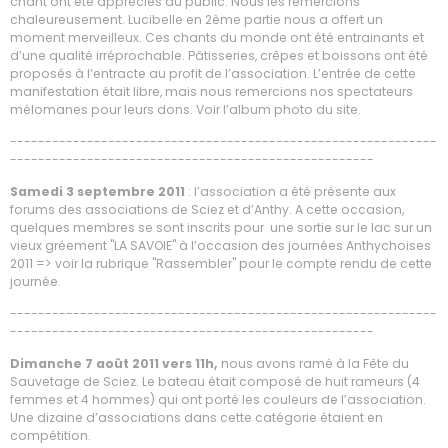
chant ont été appréciés du public. Nous les remercions
chaleureusement. Lucibelle en 2ème partie nous a offert un
moment merveilleux. Ces chants du monde ont été entrainants et
d’une qualité irréprochable. Pâtisseries, crêpes et boissons ont été
proposés à l’entracte au profit de l’association. L’entrée de cette
manifestation était libre, mais nous remercions nos spectateurs
mélomanes pour leurs dons. Voir l’album photo du site.
-------------------------------------------------------------
----------------------------------------------------
Samedi 3 septembre 2011
: l’association a été présente aux
forums des associations de Sciez et d’Anthy. A cette occasion,
quelques membres se sont inscrits pour une sortie sur le lac sur un
vieux gréement "LA SAVOIE" à l’occasion des journées Anthychoises
2011 => voir la rubrique "Rassembler" pour le compte rendu de cette
journée.
-------------------------------------------------------------
----------------------------------------------------
Dimanche 7 août 2011 vers 11h,
nous avons ramé à la Fête du
Sauvetage de Sciez. Le bateau était composé de huit rameurs (4
femmes et 4 hommes) qui ont porté les couleurs de l’association.
Une dizaine d’associations dans cette catégorie étaient en
compétition.