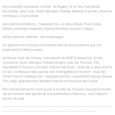
Nos activités sportives ont été : le Rugby, Tir à l’arc, Handball,
Escalade, vélo club Team Allinges-Publier, Balade à poney, Marche
nordique, Cours pilate.
Nos démonstrations : Taekwom Do, Ju-jitsu, Boxe-Thaï, Salsa,
Danse orientale, Hapkido, Danse Western, Danse 2-steps.
Notre espace détente : les massages.
Un grand merci à tous nos bénévoles et associations qui ont
participé à cette journée.
Le Poney club de Choisy, l’escalade du FLAP à Amphion, Ecole
Cyclisme Team Allinges-Publier, Rugby club de Thonon, TAC
Handball à Thonon, Le Foyer culturel de Sciez : club de Ji-jitsu et le tir
à l’arc, La Maison des sports des Grangettes à Thonon : club de
Chuk Thaï et Taekwon Do. Hapkido Léman, Laurientale Danse, Danse
Two step, Appalaches Western Danse et Sources de Cristal.
Nos remerciements vont aussi à la Ville de Thonon, aux personnels
de la maison des sports et à la préfecture d’Annecy. Voir l’album
photo du site.
-------------------------------------------------------------
----------------------------------------------------