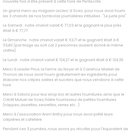
nouvelle fois d'être présent à cette foire de Pentecôte.
Un grand merci au magasin Leclerc à Sciez pour nous avoir fourni
les 3 chariots de nos tombolas journalières intitulées : "Le juste prix".
Le Samedi : notre chariot valait € 77,03 et le gagnant le plus près
était à € 77,77
Le Dimanche : notre chariot valait € 113,71 et le gagnant était à €
113,80 (par tirage au sort car 2 personnes avaient donné le même
chiffre).
Le Lundi : notre chariot valait € 124,27 et le gagnant était à € 124,35
Merci à Leader Price, la Ferme du Noyer et à Carrefour Market de
Thonon de nous avoir fourni gratuitement les ingrédients pour
élaborer nos crêpes salées et sucrées que nous vendions à cette
foire.
Merci à Satoriz pour leur sirop bio et autres fournitures, ainsi que le
Crédit Mutuel de Sciez, fidèle fournisseur de petites fournitures
(nappes, assiettes, serviettes, verres etc...)
Merci à l'association Anim’Anthy pour nous avoir prêté leurs
crêpières et cafetière.
Pendant ces 3 journées, nous avons pu récolter pour l'équivalent de