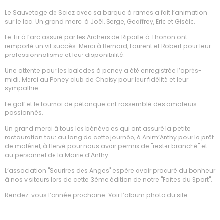
Le Sauvetage de Sciez avec sa barque à rames a fait l’animation
sur le lac. Un grand merci à Joël, Serge, Geoffrey, Eric et Gisèle.
Le Tir à l’arc assuré par les Archers de Ripaille à Thonon ont
remporté un vif succès. Merci à Bernard, Laurent et Robert pour leur
professionnalisme et leur disponibilité.
Une attente pour les balades à poney a été enregistrée l’après-
midi. Merci au Poney club de Choisy pour leur fidélité et leur
sympathie.
Le golf et le tournoi de pétanque ont rassemblé des amateurs
passionnés.
Un grand merci à tous les bénévoles qui ont assuré la petite
restauration tout au long de cette journée, à Anim’Anthy pour le prêt
de matériel, à Hervé pour nous avoir permis de "rester branché" et
au personnel de la Mairie d’Anthy.
L’association "Sourires des Anges" espère avoir procuré du bonheur
à nos visiteurs lors de cette 3ème édition de notre "Faîtes du Sport".
Rendez-vous l’année prochaine. Voir l’album photo du site.
-------------------------------------------------------------
----------------------------------------------------