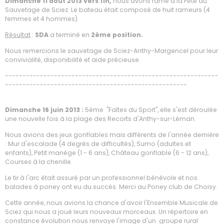
Dimanche 11 août 2013 vers 11h,
nous avons ramé à la Fête du
Sauvetage de Sciez. Le bateau était composé de huit rameurs (4
femmes et 4 hommes).
Résultat
:
SDA
a terminé en
2ème position.
Nous remercions le sauvetage de Sciez-Anthy-Margencel pour leur
convivialité, disponibilité et aide précieuse.
-------------------------------------------------------------
----------------------------------------------------
Dimanche 16 juin 2013 :
5ème "Faîtes du Sport", elle s'est déroulée
une nouvelle fois à la plage des Recorts d'Anthy-sur-Léman.
Nous avions des jeux gonflables mais différents de l'année dernière
: Mur d'escalade (4 degrés de difficultés), Sumo (adultes et
enfants), Petit manège (1 - 6 ans), Château gonflable (6 - 12 ans),
Courses à la chenille.
Le tir à l'arc était assuré par un professionnel bénévole et nos
balades à poney ont eu du succès. Merci au Poney club de Choisy.
Cette année, nous avions la chance d'avoir l'Ensemble Musicale de
Sciez qui nous a joué leurs nouveaux morceaux. Un répertoire en
constance évolution nous renvoye l'image d'un groupe rural