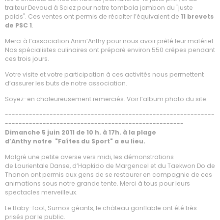
traiteur Devaud à Sciez pour notre tombola jambon du "juste
poids". Ces ventes ont permis de récolter l’équivalent de
11 brevets
de PSC 1
.
Merci à l’association Anim’Anthy pour nous avoir prêté leur matériel.
Nos spécialistes culinaires ont préparé environ 550 crêpes pendant
ces trois jours.
Votre visite et votre participation à ces activités nous permettent
d’assurer les buts de notre association.
Soyez-en chaleureusement remerciés. Voir l’album photo du site.
-------------------------------------------------------------
----------------------------------------------------
Dimanche 5 juin 2011 de 10 h. à 17h. à la plage
d’Anthy notre
"Faîtes du Sport" a eu lieu.
Malgré une petite averse vers midi, les démonstrations
de Laurientale Danse, d’Hapkido de Margencel et du Taekwon Do de
Thonon ont permis aux gens de se restaurer en compagnie de ces
animations sous notre grande tente. Merci à tous pour leurs
spectacles merveilleux.
Le Baby-foot, Sumos géants, le château gonflable ont été très
prisés par le public.