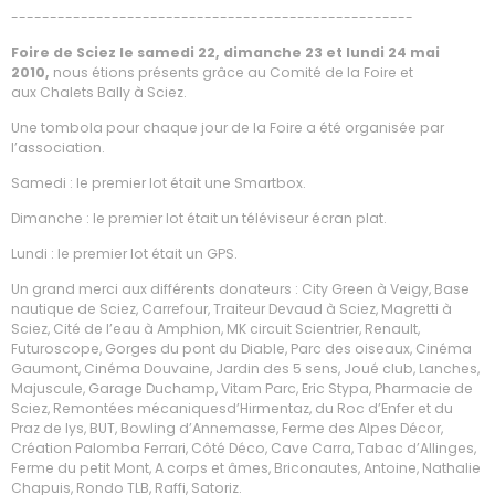
----------------------------------------------------
Foire de Sciez le samedi 22, dimanche 23 et lundi 24 mai
2010,
nous étions présents grâce au Comité de la Foire et
aux Chalets Bally à Sciez.
Une tombola pour chaque jour de la Foire a été organisée par
l’association.
Samedi : le premier lot était une Smartbox.
Dimanche : le premier lot était un téléviseur écran plat.
Lundi : le premier lot était un GPS.
Un grand merci aux différents donateurs : City Green à Veigy, Base
nautique de Sciez, Carrefour, Traiteur Devaud à Sciez, Magretti à
Sciez, Cité de l’eau à Amphion, MK circuit Scientrier, Renault,
Futuroscope, Gorges du pont du Diable, Parc des oiseaux, Cinéma
Gaumont, Cinéma Douvaine, Jardin des 5 sens, Joué club, Lanches,
Majuscule, Garage Duchamp, Vitam Parc, Eric Stypa, Pharmacie de
Sciez, Remontées mécaniquesd’Hirmentaz, du Roc d’Enfer et du
Praz de lys, BUT, Bowling d’Annemasse, Ferme des Alpes Décor,
Création Palomba Ferrari, Côté Déco, Cave Carra, Tabac d’Allinges,
Ferme du petit Mont, A corps et âmes, Briconautes, Antoine, Nathalie
Chapuis, Rondo TLB, Raffi, Satoriz.