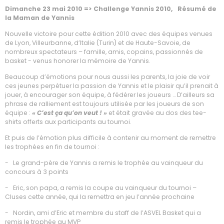
Dimanche 23 mai 2010 => Challenge Yannis 2010, Résumé de
la Maman de Yannis
Nouvelle victoire pour cette édition 2010 avec des équipes venues
de Lyon, Villeurbanne, d’Italie (Turin) et de Haute-Savoie, de
nombreux spectateurs – famille, amis, copains, passionnés de
basket - venus honorer la mémoire de Yannis.
Beaucoup d’émotions pour nous aussi les parents, la joie de voir
ces jeunes perpétuer la passion de Yannis et le plaisir qu’il prenait à
jouer, à encourager son équipe, à fédérer les joueurs … D’ailleurs sa
phrase de ralliement est toujours utilisée par les joueurs de son
équipe :
« C’est ça qu’on veut ! »
et était gravée au dos des tee-
shirts offerts aux participants au tournoi.
Et puis de l’émotion plus difficile à contenir au moment de remettre
les trophées en fin de tournoi :
- Le grand-père de Yannis a remis le trophée au vainqueur du
concours à 3 points
- Eric, son papa, a remis la coupe au vainqueur du tournoi –
Cluses cette année, qui la remettra en jeu l’année prochaine
- Nordin, ami d’Eric et membre du staff de l’ASVEL Basket qui a
remis le trophée au MVP