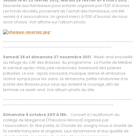
Jeudis 14 et 23 février 2012, Mardis 28 février et 6 mars 2012 :
Descente aux flambeaux pour enfants organisé par l'ESF d'Avoriaz.
Les fonds récoltés, provenant de l'achat des flambeaux, ont été
versés à 4 associations. Un grand merci à l'ESF d'Avoriaz de nous
avoir choisis. Voir affiche sur l'album photo.
-
-------------------------------------------------------------
---------------------------------------------------
Samedi 26 et dimanche 27 novembre 2011
: Week-end ensoleillé
au refuge du CAF des Brasses. Au programme : La Pointe de Méribel
le samedi après-midi, jolie randonnée traversant des plaines
pâturées. Le soir : repas savoyard, musique, danse et ambiance
dortoir sympa pour les ados. Le dimanche, petite randonnée à la
pointe des Brasses pour ceux qui avaient le courage, afin de
terminer ce week-end. Voir album photo du site.
-------------------------------------------------------------
----------------------------------------------------
Dimanche 9 octobre 2011 à 18h.
: Concert à l’auditorium du
collège de Margencel (Théodore Monod) organisé par
l’association. En 1ère partie, la Chorale de Juvigny nous a chanté de
la variété française et anglaise. Leur dynamisme et leur qualité de