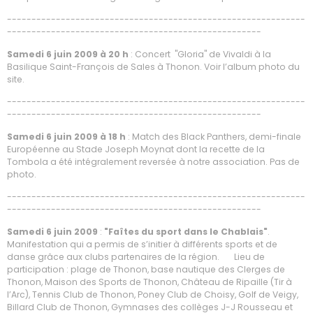
-------------------------------------------------------------
----------------------------------------------------
Samedi 6 juin 2009
à 20 h
: Concert "Gloria" de Vivaldi à la
Basilique Saint-François de Sales à Thonon. Voir l’album photo du
site.
-------------------------------------------------------------
----------------------------------------------------
Samedi 6 juin 2009 à 18 h
: Match des Black Panthers, demi-finale
Européenne au Stade Joseph Moynat dont la recette de la
Tombola a été intégralement reversée à notre association. Pas de
photo.
-------------------------------------------------------------
----------------------------------------------------
Samedi 6 juin 2009
:
"Faîtes du sport dans le Chablais"
.
Manifestation qui a permis de s’initier à différents sports et de
danse grâce aux clubs partenaires de la région. Lieu de
participation : plage de Thonon, base nautique des Clerges de
Thonon, Maison des Sports de Thonon, Château de Ripaille (Tir à
l’Arc), Tennis Club de Thonon, Poney Club de Choisy, Golf de Veigy,
Billard Club de Thonon, Gymnases des collèges J-J Rousseau et