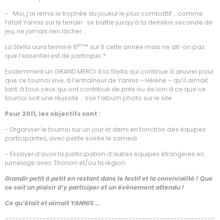
- Moi, j’ai remis le trophée du joueur le plus combattif … comme
l’était Yannis sur le terrain : se battre jusqu’à la dernière seconde de
jeu, ne jamais rien lâcher …
ème
La Stella aura terminé 6
sur 6 cette année mais ne dit-on pas
que l’essentiel est de participer ?
Evidemment un GRAND MERCI à la Stella qui continue à œuvrer pour
que ce tournoi vive, à l’entraîneur de Yannis – Hélène – qu’il aimait
tant, à tous ceux qui ont contribué de près ou de loin à ce que ce
tournoi soit une réussite … Voir l’album photo sur le site.
Pour 2011, les objectifs sont :
- Organiser le tournoi sur un jour et demi en fonction des équipes
participantes, avec petite soirée le samedi
- Essayer d’avoir la participation d’autres équipes étrangères en
jumelage avec Thonon et/ou la région
Grandir petit à petit en restant dans le festif et la convivialité ! Que
ce soit un plaisir d’y participer et un évènement attendu !
Ce qu’était et aimait YANNIS …
-------------------------------------------------------------