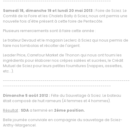
----------------------------------------------------
Samedi 18, dimanche 19 et lundi 20 mai 2013 :
Foire de Sciez. Le
Comité de la Foire et les Chalets Bally à Sciez, nous ont permis une
nouvelle fois d'être présent à cette foire de Pentecôte.
Plusieurs remerciements sont à faire cette année :
Le traiteur Devaud et le magasin Leclerc à Sciez qui nous permis de
faire nos tombolas et récolter de l'argent.
Leader Price, Carrefour Market de Thonon qui nous ont fourni les
ingrédients pour élaborer nos crêpes salées et sucrées, le Crédit
Mutuel de Sciez pour leurs petites fournitures (nappes, assiettes,
etc...).
-------------------------------------------------------------
----------------------------------------------------
Dimanche 5 août 2012 :
Fête du Sauvetage à Sciez. Le bateau
était composé de huit rameurs (4 femmes et 4 hommes).
Résultat
:
SDA
a terminé en
2ème position.
Belle journée conviviale en compagnie du sauvetage de Sciez-
Anthy-Margencel.