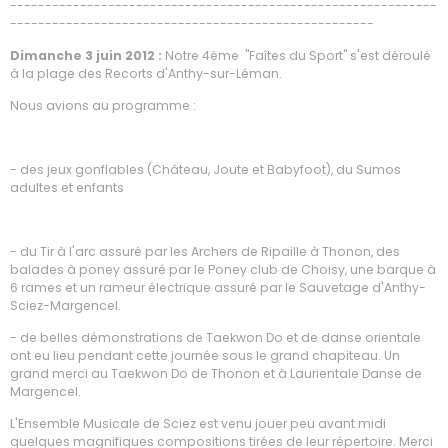
-------------------------------------------------------------
----------------------------------------------------
Dimanche 3 juin 2012 :
Notre 4ème "Faîtes du Sport" s'est déroulé
à la plage des Recorts d'Anthy-sur-Léman.
Nous avions au programme :
- des jeux gonflables (Château, Joute et Babyfoot), du Sumos
adultes et enfants
- du Tir à l'arc assuré par les Archers de Ripaille à Thonon, des
balades à poney assuré par le Poney club de Choisy, une barque à
6 rames et un rameur électrique assuré par le Sauvetage d'Anthy-
Sciez-Margencel.
- de belles démonstrations de Taekwon Do et de danse orientale
ont eu lieu pendant cette journée sous le grand chapiteau. Un
grand merci au Taekwon Do de Thonon et à Laurientale Danse de
Margencel.
L'Ensemble Musicale de Sciez est venu jouer peu avant midi
quelques magnifiques compositions tirées de leur répertoire. Merci