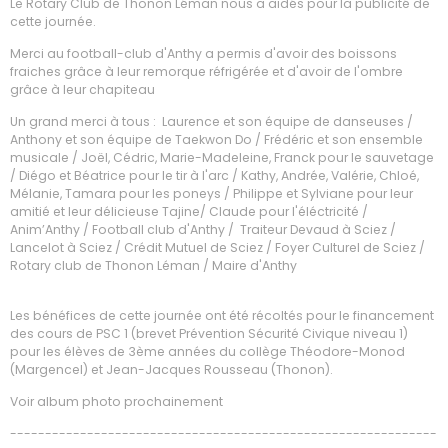
Le Rotary Club de Thonon Léman nous a aidés pour la publicité de
cette journée.
Merci au football-club d'Anthy a permis d'avoir des boissons
fraiches grâce à leur remorque réfrigérée et d'avoir de l'ombre
grâce à leur chapiteau
Un grand merci à tous : Laurence et son équipe de danseuses /
Anthony et son équipe de Taekwon Do / Frédéric et son ensemble
musicale / Joël, Cédric, Marie-Madeleine, Franck pour le sauvetage
/ Diégo et Béatrice pour le tir à l'arc / Kathy, Andrée, Valérie, Chloé,
Mélanie, Tamara pour les poneys / Philippe et Sylviane pour leur
amitié et leur délicieuse Tajine/ Claude pour l'éléctricité /
Anim’Anthy / Football club d'Anthy / Traiteur Devaud à Sciez /
Lancelot à Sciez / Crédit Mutuel de Sciez / Foyer Culturel de Sciez /
Rotary club de Thonon Léman / Maire d'Anthy
Les bénéfices de cette journée ont été récoltés pour le financement
des cours de PSC 1 (brevet Prévention Sécurité Civique niveau 1)
pour les élèves de 3ème années du collège Théodore-Monod
(Margencel) et Jean-Jacques Rousseau (Thonon).
Voir album photo prochainement
-------------------------------------------------------------