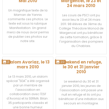
Mai 2010
Margencel, le 23 et
24 mars 2010
Un magnifique texte de la
Maman de Yannis
Les cours de PSC1 ont pu
commente ces photos. Le
avoir lieu le 23 et 24 mars
texte est sous la rubrique
2011. 98 élèves de 3ème du
Manifestation. Un grand
Collège Théodore Monod de
merci de nous avoir permis
Margencel ont pu bénéficier
de publier ces photos sur
de cette formation, grâce à
notre site.
l'organisation des pompiers
du Chablais.
Slalom Avoriaz, le 13
Weekend en refuge,
2
20
mars 2010
le 30 et 31 janvier
2010
Le 13 mars 2010, un slalom
spécial "SDA" a été organisé
Le weekend du 30 et 31
par un membre de
janvier 2010, les jeunes de
l'association en
l'association ont passé une
collaboration avec l'ESF
nuit en refuge et ils ont pu
d'Avoriaz et la SERMA. Bilan :
bénéficier d'une initiation aux
35 participants classés et
secours en montagne.
une bonne humeur.