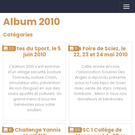
Album 2010
Catégories
Faîtes du Sport, le 5
La Foire de Sciez, le
20
5
juin 2010
22, 23 et 24 mai 2010
L'édition 2010 s'est enrichie
Cette année encore,
d'un village sécurité (voiture
l'association Sourires Des
Tonneau, voiture Crash,
Anges a répondu présente
simulateur vélo, prévention
pour la Foire Expo de Sciez
Alcool-Drogue) en sus des
avec vente de stylo, crêpes,
clubs sportifs et culturels. Un
tombola... Merci à tous nos
grand merci à tous les
donateurs et bénévoles.
bénévoles pour votre
soutien.
Le Challenge Yannis
PSC 1 Collège de
8
29