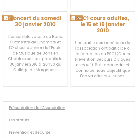
Concert du samedi
PSC1 cours adultes,
6
24
30 janvier 2010
le 15 et 16 janvier
2010
L'ensemble vocale de Bons,
l'Orchestre de Chambre et
Une partie des adhérents de
l'Orchestre Junior de l'Ecole
l'association ont participé à
de Musique de Bons en
la formation du PSC1 (Cours
Chablais se sont produits le
Prévention Secours Civiques
30 janvier 2010 à 20h30 au
niveau 1). But : apprendre et
Collège de Margencel.
connaître notre objectif que
l'on va offrir aux jeunes.
Présentation de l'Association
Les statuts
Prévention et Sécurité