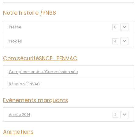
Notre histoire /PN68
Presse
8
Procès
4
Com.sécuritéSNCF_FENVAC
Comptes-rendus "Commission séc
Réunion FENVAC
Evénements marquants
Année 2014
2
Animations