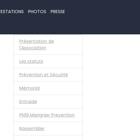
FESTATIONS
PHOTOS
PRESSE
Présentation de
l'Association
Les statuts
Prévention et Sécurité
Mémorial
Entraide
PN19 Marignier Prevention
Rassembler