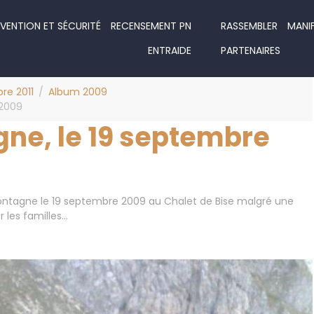
VENTION ET SÉCURITÉ
RECENSEMENT PN
RASSEMBLER
MANI
ENTRAIDE
PARTENAIRES
bre 2011
Album 2009
 2009
ne, le 19 septembre
montagne le 19 septembre 2009 au Chalet de Bise malgré une
 les familles...