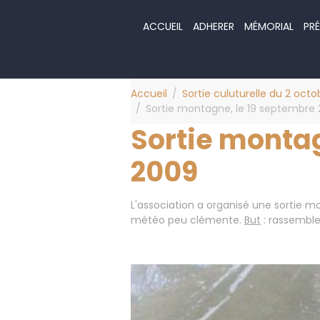
ACCUEIL
ADHERER
MÉMORIAL
PRÉ
Accueil
Sortie culuturelle du 2 octo
Sortie montagne, le 19 septembre
Sortie montag
2009
L'association a organisé une sortie 
météo peu clémente.
But
: rassembler