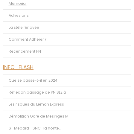
Mémorial
Adhesions
La stèle rénovée
Comment Adhérer ?
Recencement PN
INFO_FLASH
Que se passe-t-il en 2024
Réflexion passage de PN SL2 à
Les risques du Léman Express
Démolition Gare de Mesinges M
ST Medard _SNCF la honte...