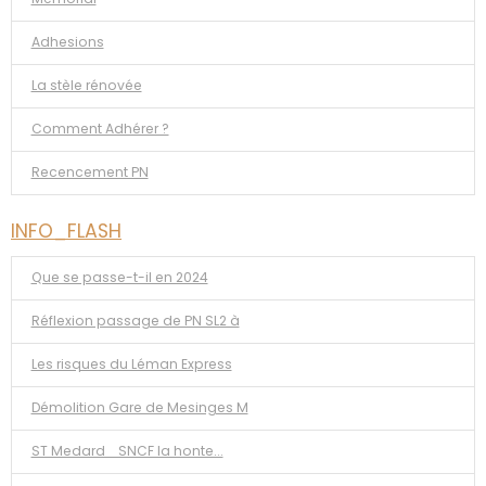
Adhesions
La stèle rénovée
Comment Adhérer ?
Recencement PN
INFO_FLASH
Que se passe-t-il en 2024
Réflexion passage de PN SL2 à
Les risques du Léman Express
Démolition Gare de Mesinges M
ST Medard _SNCF la honte...