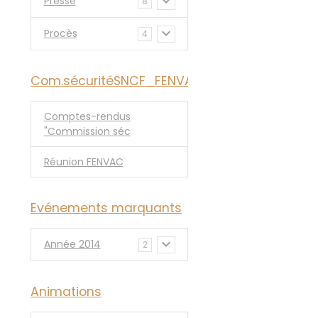
Presse
8
Procès
4
Com.sécuritéSNCF_FENVAC
Comptes-rendus
"Commission séc
Réunion FENVAC
Evénements marquants
Année 2014
2
Animations