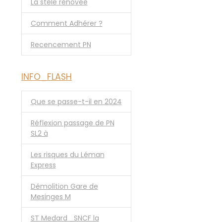
La stèle rénovée
Comment Adhérer ?
Recencement PN
INFO_FLASH
Que se passe-t-il en 2024
Réflexion passage de PN
SL2 à
Les risques du Léman
Express
Démolition Gare de
Mesinges M
ST Medard _SNCF la