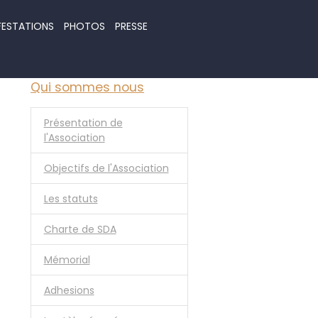
FESTATIONS
PHOTOS
PRESSE
Qui sommes nous
Présentation de
l'Association
Objectifs de l'Association
Les statuts
Charte de SDA
Mémorial
Adhesions