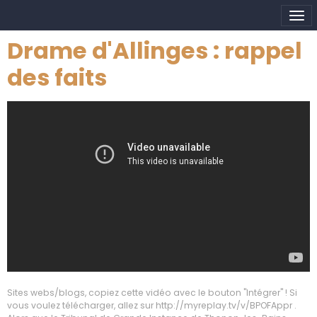
Drame d'Allinges : rappel
des faits
Sites webs/blogs, copiez cette vidéo avec le bouton "Intégrer" ! Si
vous voulez télécharger, allez sur http://myreplay.tv/v/BPOFAppr .