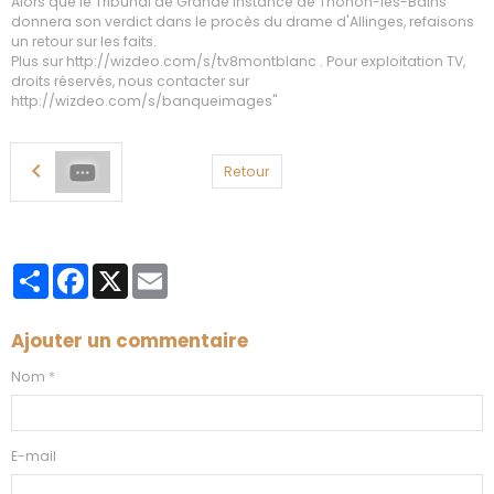
Alors que le Tribunal de Grande Instance de Thonon-les-Bains
donnera son verdict dans le procès du drame d'Allinges, refaisons
un retour sur les faits.
Plus sur http://wizdeo.com/s/tv8montblanc . Pour exploitation TV,
droits réservés, nous contacter sur
http://wizdeo.com/s/banqueimages"
Retour
Partager
Facebook
X
Email
Ajouter un commentaire
Nom
E-mail