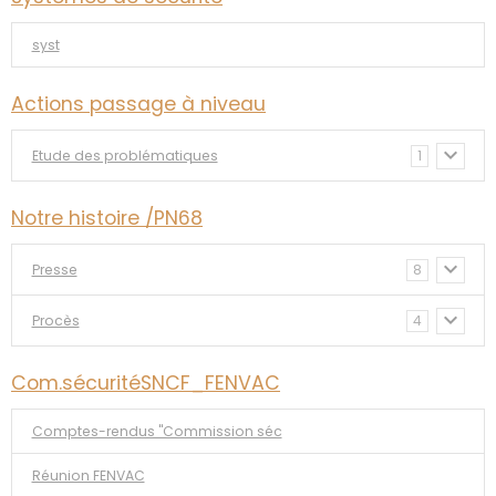
syst
Actions passage à niveau
Etude des problématiques
1
Notre histoire /PN68
Presse
8
Procès
4
Com.sécuritéSNCF_FENVAC
Comptes-rendus "Commission séc
Réunion FENVAC