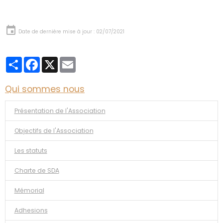
Date de dernière mise à jour : 02/07/2021
Partager
Facebook
X
Email
Qui sommes nous
Présentation de l'Association
Objectifs de l'Association
Les statuts
Charte de SDA
Mémorial
Adhesions