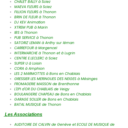
CHALET BALLY à Sciez
MAEVA FLEURS à Sciez
FILLION FLEURS à Thonon
BRIN DE FLEUR à Thonon
DJ KEV Animation
XTREM PUB à Marin
IBS à Thonon
PUB SERVICE à Thonon
SATORIZ LEMAN à Anthy sur léman
CARREFOUR à Margencel
INTERMARCHE à Thonon et à Lugrin
CENTRE E.LECLERC à Sciez
SUPER U à Loisin
CORA à Amphion
LES 2 MARMOTTES à Bons en Chablais
GRESSIER LES MERINGUES DES NEIGES à Mésinges
FROMAGERIE MASSON de Brenthonne
L'EPI d'OR DU CHABLAIS de Veigy
BOULANGERIE CHAPEAU de Bons en Chablais
GARAGE SOLLER de Bons en Chablais
BATAL MUSIQUE de Thonon
Les Associations
AUDITOIRE DE CALVIN de Genève et ECOLE DE MUSIQUE de