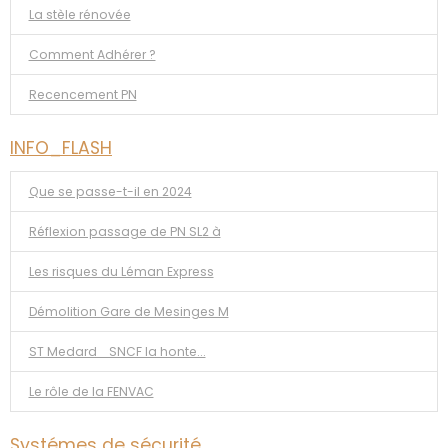
La stèle rénovée
Comment Adhérer ?
Recencement PN
INFO_FLASH
Que se passe-t-il en 2024
Réflexion passage de PN SL2 à
Les risques du Léman Express
Démolition Gare de Mesinges M
ST Medard _SNCF la honte...
Le rôle de la FENVAC
Systémes de sécurité