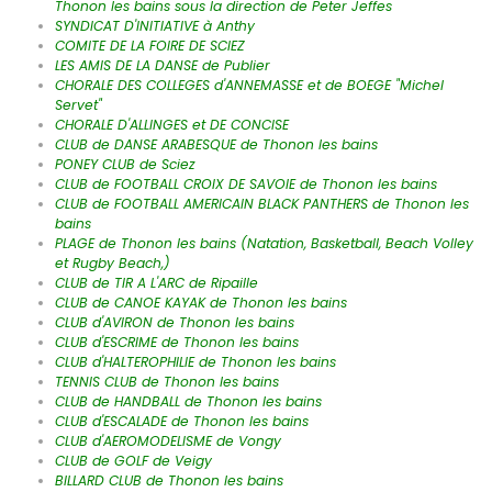
Thonon les bains sous la direction de Peter Jeffes
SYNDICAT D'INITIATIVE à Anthy
COMITE DE LA FOIRE DE SCIEZ
LES AMIS DE LA DANSE de Publier
CHORALE DES COLLEGES d'ANNEMASSE et de BOEGE "Michel
Servet"
CHORALE D'ALLINGES et DE CONCISE
CLUB de DANSE ARABESQUE de Thonon les bains
PONEY CLUB de Sciez
CLUB de FOOTBALL CROIX DE SAVOIE de Thonon les bains
CLUB de FOOTBALL AMERICAIN BLACK PANTHERS de Thonon les
bains
PLAGE de Thonon les bains (Natation, Basketball, Beach Volley
et Rugby Beach,)
CLUB de TIR A L'ARC de Ripaille
CLUB de CANOE KAYAK de Thonon les bains
CLUB d'AVIRON de Thonon les bains
CLUB d'ESCRIME de Thonon les bains
CLUB d'HALTEROPHILIE de Thonon les bains
TENNIS CLUB de Thonon les bains
CLUB de HANDBALL de Thonon les bains
CLUB d'ESCALADE de Thonon les bains
CLUB d'AEROMODELISME de Vongy
CLUB de GOLF de Veigy
BILLARD CLUB de Thonon les bains